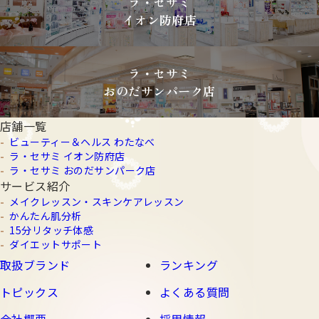
ラ・セサミ
イオン防府店
ラ・セサミ
おのだサンパーク店
店舗一覧
ビューティー＆ヘルス わたなべ
ラ・セサミ イオン防府店
ラ・セサミ おのだサンパーク店
サービス紹介
メイクレッスン・スキンケアレッスン
かんたん肌分析
15分リタッチ体感
ダイエットサポート
取扱ブランド
ランキング
トピックス
よくある質問
会社概要
採用情報