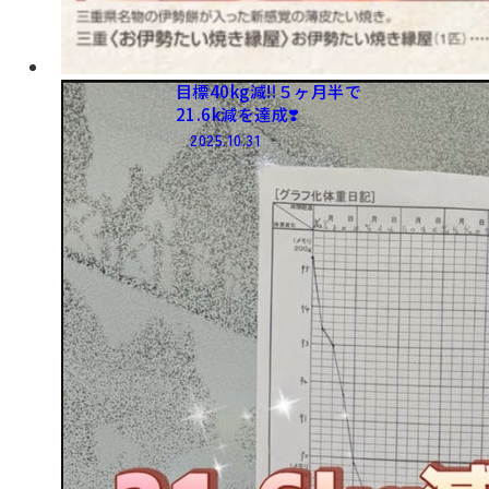
目標40kg減‼️５ヶ月半で​
21.6k減を​達成❣️
2025.10.31