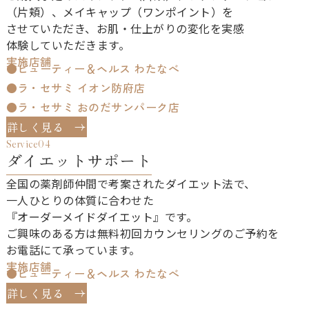
（片頬）、​メイキャップ（ワンポイント）を​
させていただき、​お肌・仕​上がりの​変化を​実感​
体験していただきます。
実施店舗
ビューティー＆ヘルス わたなべ
ラ・セサミ イオン防府店
ラ・セサミ おのだサンパーク店
詳しく見る
Service04
ダイエットサポート
全国の​薬剤師仲間で​考案された​ダイエット法で、
一人​ひとりの​体質に​合わせた​
『オーダーメイドダイエット』です。
ご興味の​ある方は​無料初回カウンセリングの​ご予約を​
お電話にて​承っています。
実施店舗
ビューティー＆ヘルス わたなべ
詳しく見る