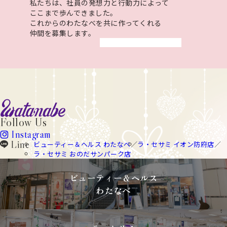
私たちは、​社員の​発想力と​行動力に​よって​
ここまで​歩んできました。
​これからの​わた​なべを​共に​作ってくれる
仲間を​募集します。
watanabe
Follow Us
Instagram
instagram
Line
ビューティー＆ヘルス わたなべ
ラ・セサミ イオン防府店
line
ラ・セサミ おのだサンパーク店
ビューティー＆ヘルス
わたなべ