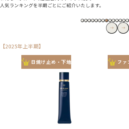
人気ランキングを​半期ごとに​ご紹介いたします。
【2025年上半期】
1st
1st
ファンデーション
パ