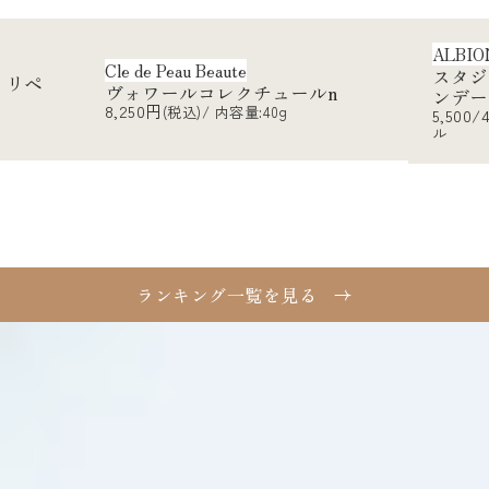
ALBION
COS
スタジオ フレッシュニック ファ
ルn
ルース
ンデーション(全6色)
6,27
5,500/4,400円
(税込)/ 内容量:9g/レフィ
ル
ランキング一覧を見る