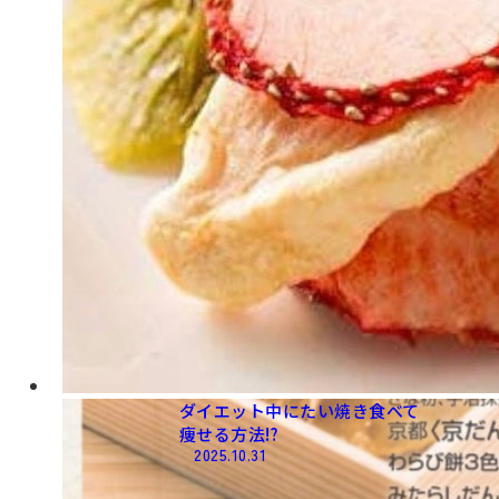
ダイエット中に​たい​焼き​食べて​
痩せる​方法⁉️
2025.10.31