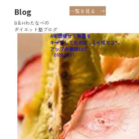
Blog
一覧を見る
B＆Hわたなべの
ダイエット塾ブログ
4年間痩せて​体重を​
キープしてたのに、​1ヶ月で​２㌔
アップの​原因は​⁉️
2025.10.31