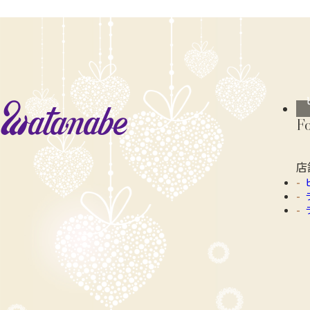
watanabe
F
店