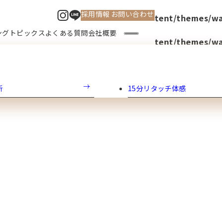
採用情報
お問い合わせ
instagram
line
lic_html/watanabe-cosme.jp/wp-content/themes/wa
ング
トピックス
よくある質問
会社概要
lic_html/watanabe-cosme.jp/wp-content/themes/w
オン防府店
析
ラ・セサミ おのだサンパー
15分リタッチ体感