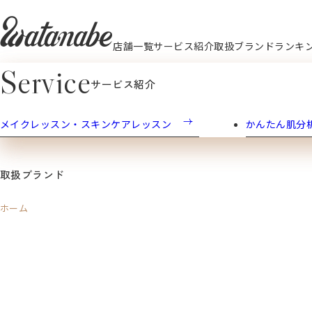
watanabe
Warning
: Undefined array key 1 in
/home/r6521073/pub
店舗一覧
サービス紹介
取扱ブランド
ランキ
Warning
: Undefined array key 1 in
/home/r6521073/pub
Shoplist
Service
サービス紹介
店舗のご案内
ビューティー＆ヘルス わたなべ
メイクレッスン・スキンケアレッスン
ラ・セサミ イ
かんたん肌分
取扱ブランド
ホーム