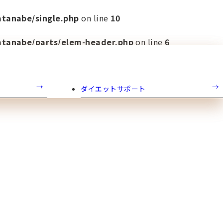
tanabe/single.php
on line
10
atanabe/parts/elem-header.php
on line
6
ク店
ダイエットサポート