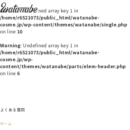
watanabe
Warning
: Undefined array key 1 in
/home/r6521073/public_html/watanabe-
cosme.jp/wp-content/themes/watanabe/single.php
on line
10
Warning
: Undefined array key 1 in
/home/r6521073/public_html/watanabe-
cosme.jp/wp-
content/themes/watanabe/parts/elem-header.php
on line
6
よくある質問
ホーム