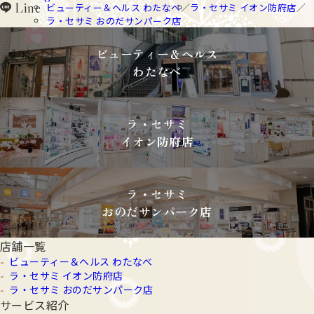
Line
ビューティー＆ヘルス わたなべ
ラ・セサミ イオン防府店
line
ラ・セサミ おのだサンパーク店
ビューティー＆ヘルス
わたなべ
ラ・セサミ
イオン防府店
ラ・セサミ
おのだサンパーク店
店舗一覧
ビューティー＆ヘルス わたなべ
ラ・セサミ イオン防府店
ラ・セサミ おのだサンパーク店
サービス紹介