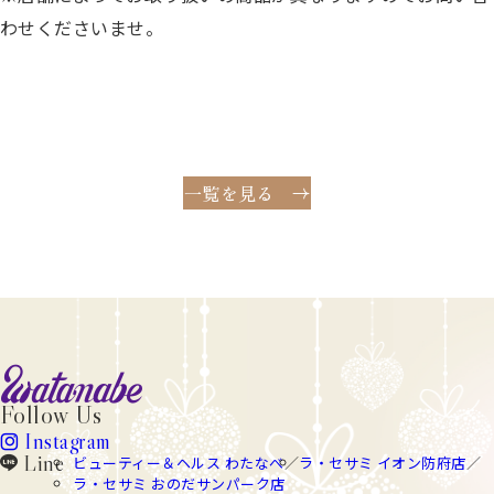
わせくださいませ。
一覧を見る
watanabe
Follow Us
Instagram
instagram
Line
ビューティー＆ヘルス わたなべ
ラ・セサミ イオン防府店
line
ラ・セサミ おのだサンパーク店