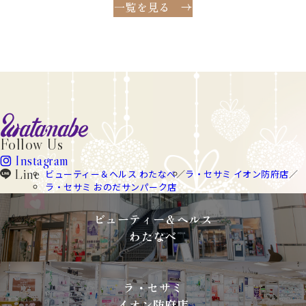
一覧を見る
watanabe
Follow Us
Instagram
instagram
Line
ビューティー＆ヘルス わたなべ
ラ・セサミ イオン防府店
line
ラ・セサミ おのだサンパーク店
ビューティー＆ヘルス
わたなべ
ラ・セサミ
イオン防府店