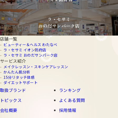
ラ・セサミ
おのだサンパーク店
店舗一覧
ビューティー＆ヘルス わたなべ
ラ・セサミ イオン防府店
ラ・セサミ おのだサンパーク店
サービス紹介
メイクレッスン・スキンケアレッスン
かんたん肌分析
15分リタッチ体感
ダイエットサポート
取扱ブランド
ランキング
トピックス
よくある質問
会社概要
採用情報